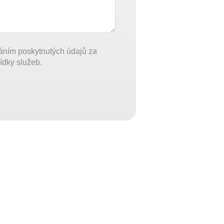
áním poskytnutých údajů za
ídky služeb.