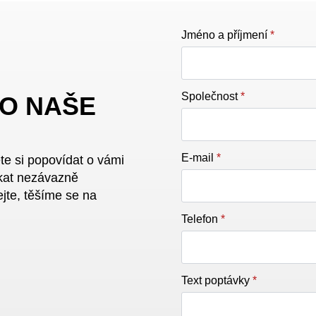
Jméno a příjmení
*
Společnost
*
 O NAŠE
E-mail
*
ete si popovídat o vámi
kat nezávazně
ejte, těšíme se na
Telefon
*
Text poptávky
*