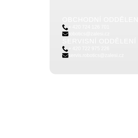
OBCHODNÍ ODDĚLEN
+ 420 724 126 701
robotics@zalesi.cz
SERVISNÍ ODDĚLENÍ
+ 420 722 975 226
servis.robotics@zalesi.cz