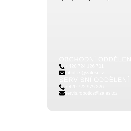
OBCHODNÍ ODDĚLEN
+ 420 724 126 701
robotics@zalesi.cz
SERVISNÍ ODDĚLENÍ
+ 420 722 975 226
servis.robotics@zalesi.cz