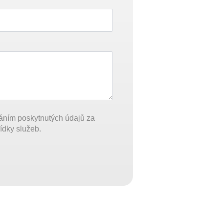
áním poskytnutých údajů za
ídky služeb.