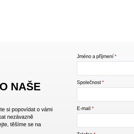
Jméno a příjmení
*
Společnost
*
 O NAŠE
E-mail
*
ete si popovídat o vámi
kat nezávazně
ejte, těšíme se na