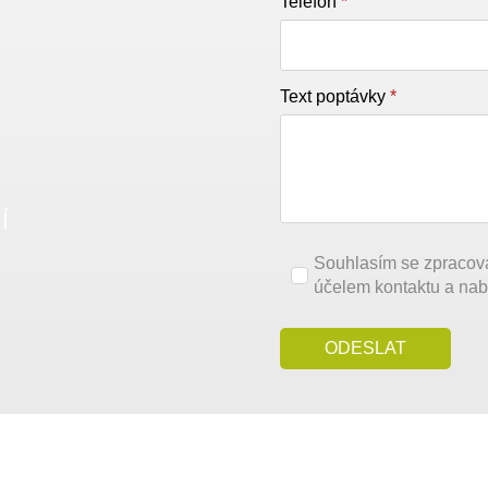
Telefon
*
Text poptávky
*
Í
Souhlasím se zpracov
účelem kontaktu a nab
ODESLAT